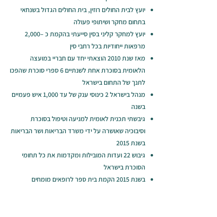
יועץ לבית החולים רוזין, בית החולים הגדול בשנחאי
בתחום מחקר ושיתופי פעולה
יועץ למחקר קליני בסין סייעתי בהקמת כ –2,000
מרפאות ייחודיות בכל רחבי סין
מאז שנת 2010 הוצאתי יחד עם חבריי במועצה
הלאומית בסוכרת אחת לשנתיים 6 ספרי סוכרת שהפכו
לתנך של התחום בישראל
מנהל בישראל 2 כינוסי ענק של עד 1,000 איש פעמיים
בשנה
גיבשתי תכנית לאומית למניעה וטיפול בסוכרת
וסיבוכיה שאושרה על ידי משרד הבריאות ושר הבריאות
בשנת 2015
גיבוש 22 ועדות המובילות ומקדמות את כל תחומי
הסוכרת בישראל
בשנת 2015 הקמת בית ספר לרופאים מומחים
לסוכרת, עם כ- 400 בוגרים ומחנכי סוכרת עד כה
יצירת רשמים לסוכרת וניתוח קיצור קיבה, תוך מהפך
בתחומים שונים ברמת המודעות וטיב המניעה והטיפול