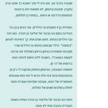
שנוצרו כהרף עין. הוא היה לי יותר מאבא רך אוהב עדין
ומקרין סמכות וביטחון. לא חששתי ולא נרתעתי
ממחטים הרדמה או ניתוח.. בטחתי בו לחלוטין.
כשהייתי בן 4 הושבתו גני הילדים. אבי הגיש בגץ נגד
המדינה בשם נינו הבכור של אליער בן יהודה. הוא זכה
וגני הילדים נפתחו. תשע שנים אחר כך רואיינתי לעיתון
"במחנה" הילד שבשמו נפתחו גני הילדים עורר
סקרנות מאוחרת בעיתון בראיון נשאלתי מה ארצה
לעשות כשאגדל , השבתי ללא היסוס להיות רופא
בדמותו של דר פן .
תחושת העוצמה, הביטחון והחוזק שהקנה לי ג'ק פן
בהתנהגותו והערצתי אליו הראו לי את כוחו ועוצמתו
האפשרית של רופא, עוצמה שקיימת ועוברת ממני
לחולה בשלבים שונים של מחלתו.
היותי נינו הבכור של אליעזר בן יהודה מחייה השפה
העברית עיצבה אותי לא מעט .