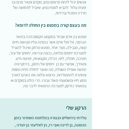
אנשים יכול להיות מרומם נפש, מקדם ומאיר פנים ובו
זמנית עלול להביא למפח נפש, שיוביל לתחושה של
חרדה תסכול ובדידות.
מה בעצם קורה במפגש בין החולה לרופא?
מפגש בין אדם שבחר במקצוע הקסום וזכה בתואר
הנכסף, אל מול אדם אשר נכפתה עליו מציאות חיים
קשה, מגבילה, מצד אחד, מפגש מרתק שיכול להוביל
למערכת יחסים נפלאה, נכונה ובריאה. יחסים של עזר,
תמיכה, חמלה, ליווי, הכלה, מקצועיות, זמינות וידע.
ומאידך, אפשרי גם כן יחסים של ניתוק, בירוקרטיה
התשה ואפילו השפלה, מה שיוצר לחולה חזית נוספת
ומיותרת להתמודדות. הרופא מלווה את האדם לאורך
מסע חייו ומשמעותי מאוד עבורו. הרי כולנו במוקדם או
במאוחר נזדקק למערכת הרפואית לדבר מה.
הרקע שלי
נולדתי בירושלים הנצורה במלחמת השחרור בזמן
ההפוגה, בן לרינה ואבי רז, נין לאליעזר בן יהודה ,