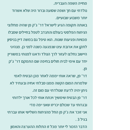
מחייה השפה העברית.
נולדתי עם חך ושפה שסועה וברור היה שלא אשרוד
יותר משבוע שבועיים.
באותה תקופה הגיע לישראל דר' ג'ק פן שהיה מחלוצי
הניתוח הפלסטי בעולם והתנדב לטפל בחיילים שסבלו
מכוויות ופגיעות שונות. הוא טיפל גם במשה דיין בניסיון
לתקן את ארובת עינו שנפגעה כשנה לפני כן. מנהיגי
היישוב נחלצו לעזור לרך הנולד ודאגו לפנותי במשוריין
יחד עם אימי לבית חולים בחיפה שם התמקם דר' ג'ק
פן.
דר' פן, שראה אותי יממה לאחר מכן הבטיח לאמי
שלמרות המום הקשה ממנו סבלתי אחיה ובעתיד לא
ניתן יהיה לדעת שנולדתי עם מום זה.
דר' פן הבטיח שימשיך וינתח אותי לכל אורך ילדותי
ובגרותי עד שכולם יכריזו שאני יפה מדי
אני זוכר את ג'ק פן החל מהניתוח השלישי אותו עברתי
בגיל 3 .
הדבר הזכור לי יותר מכל זו התלות ההערצה והאמון